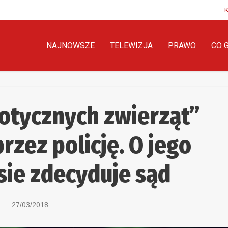
NAJNOWSZE
TELEWIZJA
PRAWO
CO 
otycznych zwierząt”
zez policję. O jego
sie zdecyduje sąd
27/03/2018