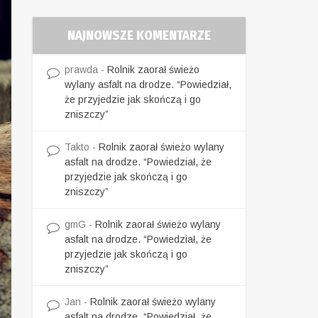
NAJNOWSZE KOMENTARZE
prawda
-
Rolnik zaorał świeżo
wylany asfalt na drodze. “Powiedział,
że przyjedzie jak skończą i go
zniszczy”
Takto
-
Rolnik zaorał świeżo wylany
asfalt na drodze. “Powiedział, że
przyjedzie jak skończą i go
zniszczy”
gmG
-
Rolnik zaorał świeżo wylany
asfalt na drodze. “Powiedział, że
przyjedzie jak skończą i go
zniszczy”
Jan
-
Rolnik zaorał świeżo wylany
asfalt na drodze. “Powiedział, że