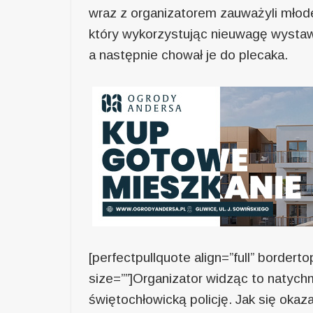
wraz z organizatorem zauważyli młod
który wykorzystując nieuwagę wystawc
a następnie chował je do plecaka.
[perfectpullquote align=”full” bordertop
size=””]Organizator widząc to natych
świętochłowicką policję. Jak się okaz