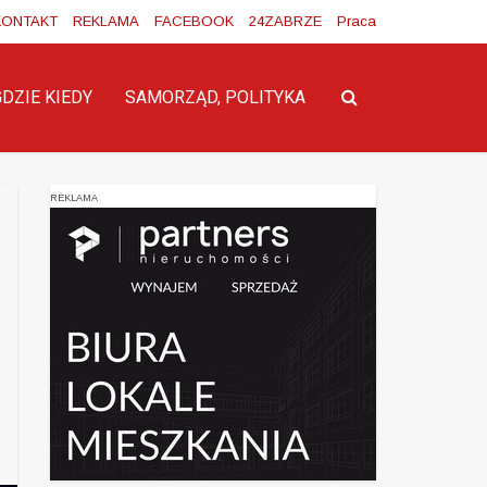
KONTAKT
REKLAMA
FACEBOOK
24ZABRZE
Praca
GDZIE KIEDY
SAMORZĄD, POLITYKA
REKLAMA