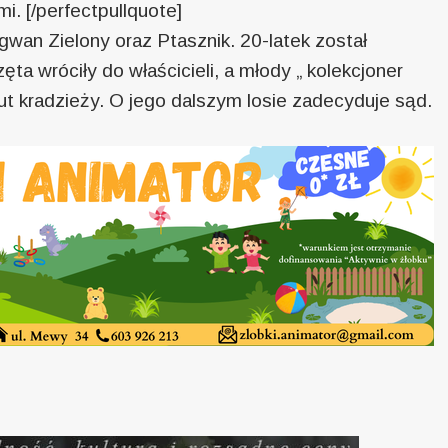
i. [/perfectpullquote]
wan Zielony oraz Ptasznik. 20-latek został
ęta wróciły do właścicieli, a młody „ kolekcjoner
ut kradzieży. O jego dalszym losie zadecyduje sąd.