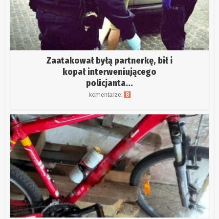
Zaatakował byłą partnerkę, bił i
kopał interweniującego
policjanta...
komentarze:
8