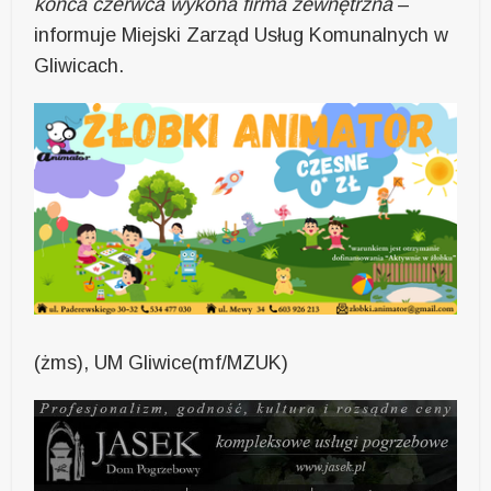
końca czerwca wykona firma zewnętrzna
–
informuje Miejski Zarząd Usług Komunalnych w
Gliwicach.
(żms), UM Gliwice(mf/MZUK)