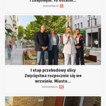
i znajomym. To ostatni...
komentarze:
5
I etap przebudowy ulicy
Zwycięstwa rozpocznie się we
wrześniu. Miasto...
komentarze:
60