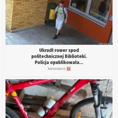
Ukradł rower spod
politechnicznej Biblioteki.
Policja opublikowała...
komentarze:
7