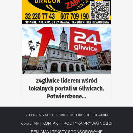
2003-2026 © 24GLIWICE MEDIA |
REGULAMIN
oprac. MF |
KONTAKT
|
POLITYKA PRYWATNOŚCI
REKLAMA
|
TEKSTY SPONSOROWANE