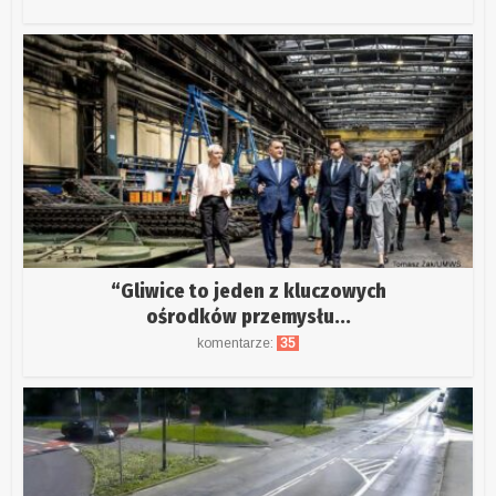
“Gliwice to jeden z kluczowych
ośrodków przemysłu...
komentarze:
35