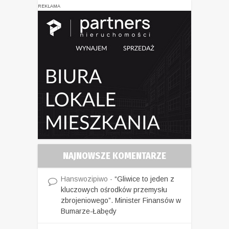
REKLAMA
NAJNOWSZE KOMENTARZE
Hanswozipiwo
-
“Gliwice to jeden z
kluczowych ośrodków przemysłu
zbrojeniowego”. Minister Finansów w
Bumarze-Łabędy