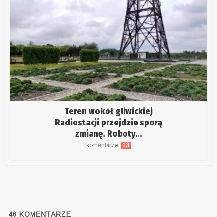
Teren wokół gliwickiej
Radiostacji przejdzie sporą
zmianę. Roboty...
komentarze:
13
46
KOMENTARZE