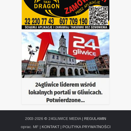
2003-2026 © 24GLIWICE MEDIA |
REGULAMIN
oprac. MF |
KONTAKT
|
POLITYKA PRYWATNOŚCI