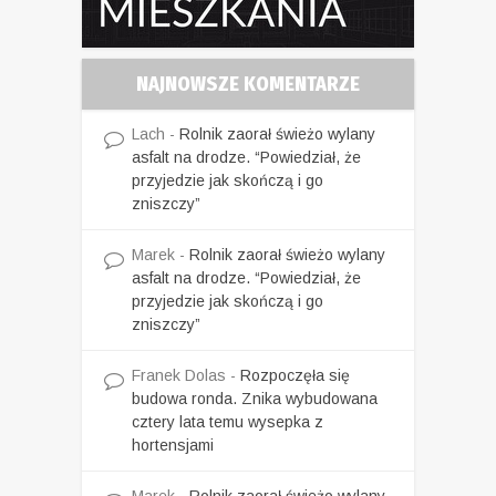
NAJNOWSZE KOMENTARZE
Lach
-
Rolnik zaorał świeżo wylany
asfalt na drodze. “Powiedział, że
przyjedzie jak skończą i go
zniszczy”
Marek
-
Rolnik zaorał świeżo wylany
asfalt na drodze. “Powiedział, że
przyjedzie jak skończą i go
zniszczy”
Franek Dolas
-
Rozpoczęła się
budowa ronda. Znika wybudowana
cztery lata temu wysepka z
hortensjami
Marek
-
Rolnik zaorał świeżo wylany