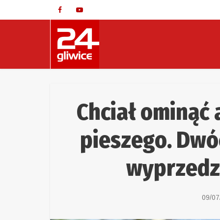
Chciał ominąć 
pieszego. Dwó
wyprzedza
09/07