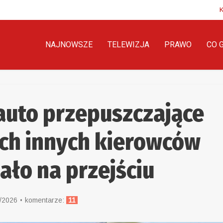
NAJNOWSZE
TELEWIZJA
PRAWO
CO 
auto przepuszczające
ch innych kierowców
ło na przejściu
/2026
komentarze:
11