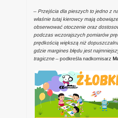
–
Przejścia dla pieszych to jedno z n
właśnie tutaj kierowcy mają obowią
obserwować otoczenie oraz dostosowa
podczas wczorajszych pomiarów pręd
prędkością większą niż dopuszczalna 
gdzie margines błędu jest najmniejs
tragiczne
– podkreśla nadkomisarz
Ma