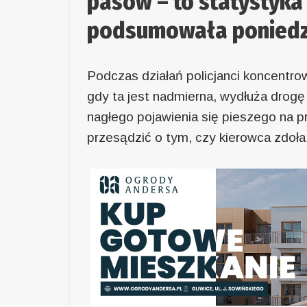
pasów – to statystyka 
podsumowała poniedz
Podczas działań policjanci koncentro
gdy ta jest nadmierna, wydłuża drogę
nagłego pojawienia się pieszego na pr
przesądzić o tym, czy kierowca zdoł