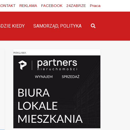
KONTAKT
REKLAMA
FACEBOOK
24ZABRZE
Praca
GDZIE KIEDY
SAMORZĄD, POLITYKA
REKLAMA