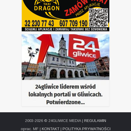
2003-2026 © 24GLIWICE MEDIA |
REGULAMIN
oprac. MF |
KONTAKT
|
POLITYKA PRYWATNOŚCI