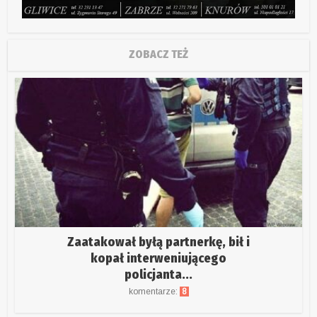
ZOBACZ TEŻ
Zaatakował byłą partnerkę, bił i
kopał interweniującego
policjanta...
komentarze:
8