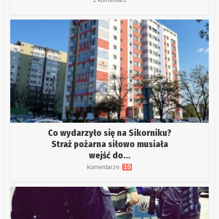
Co wydarzyło się na Sikorniku?
Straż pożarna siłowo musiała
wejść do...
komentarze:
10