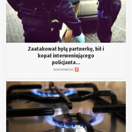
Zaatakował byłą partnerkę, bił i
kopał interweniującego
policjanta...
komentarze:
8