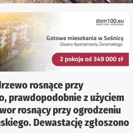
rzewo rosnące przy
wo, prawdopodobnie z użyciem
 jawor rosnący przy ogrodzeniu
ymskiego. Dewastację zgłoszono