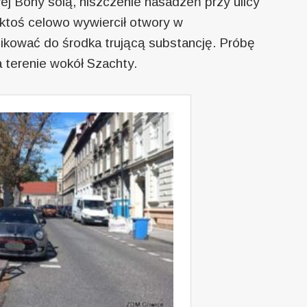
ej Bony solą, niszczenie nasadzeń przy ulicy
j ktoś celowo wywiercił otwory w
likować do środka trującą substancję. Próbę
a terenie wokół Szachty.