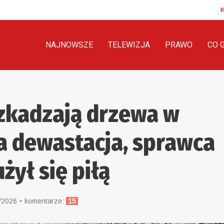
NAJNOWSZE
TELEWIZJA
PRAWO
CO 
zkadzają drzewa w
a dewastacja, sprawca
żył się piłą
/2026
komentarze:
15