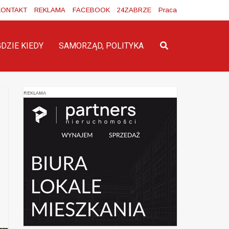
KONTAKT
REKLAMA
FACEBOOK
24ZABRZE
Praca
GDZIE KIEDY
SAMORZĄD, POLITYKA
REKLAMA