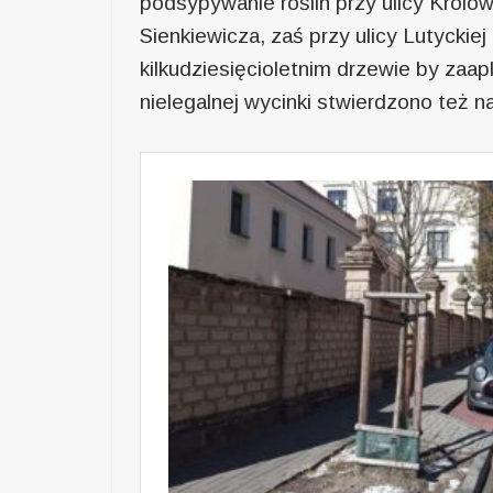
podsypywanie roślin przy ulicy Królow
Sienkiewicza, zaś przy ulicy Lutyckie
kilkudziesięcioletnim drzewie by zaap
nielegalnej wycinki stwierdzono też n