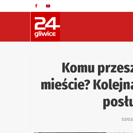
Komu przes
mieście? Kolejn
posłu
03/03