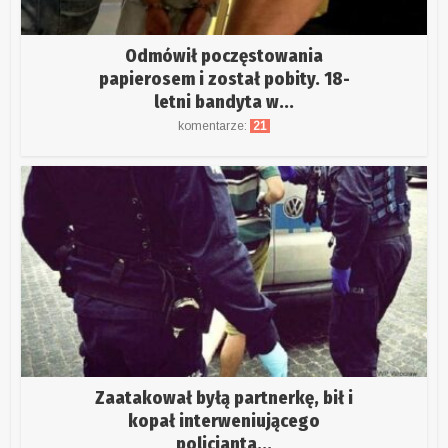
Odmówił poczęstowania
papierosem i został pobity. 18-
letni bandyta w...
komentarze:
21
Zaatakował byłą partnerkę, bił i
kopał interweniującego
policjanta...