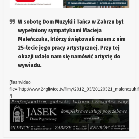
W sobotę Dom Muzyki i Tańca w Zabrzu był
wypełniony sympatykami
Macieja
Maleńczuka
, którzy świętowali razem z nim
25-lecie jego pracy artystycznej. Przy tej
okazji udało nam się namówić artystę do
wywiadu.
[flashvideo
file=”http://www.24gliwice.tv/filmy/2012_03/20120321_malenczuk.f
/]