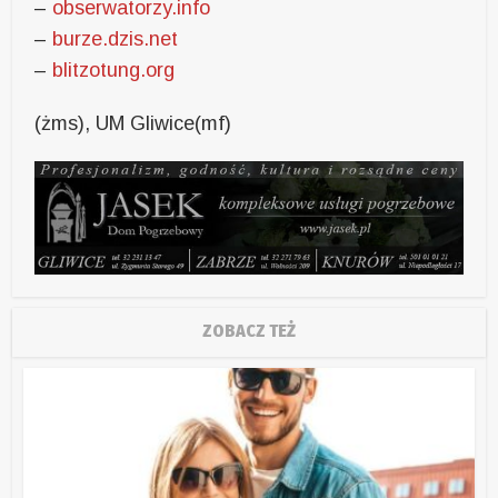
–
obserwatorzy.info
–
burze.dzis.net
–
blitzotung.org
(żms), UM Gliwice(mf)
ZOBACZ TEŻ