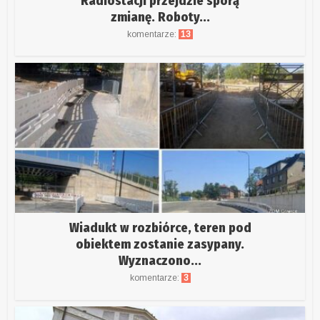
Radiostacji przejdzie sporą
zmianę. Roboty...
komentarze:
13
Wiadukt w rozbiórce, teren pod
obiektem zostanie zasypany.
Wyznaczono...
komentarze:
3