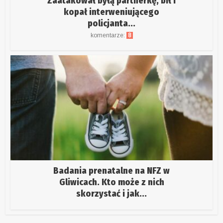
Zaatakował byłą partnerkę, bił i
kopał interweniującego
policjanta...
komentarze:
8
Badania prenatalne na NFZ w
Gliwicach. Kto może z nich
skorzystać i jak...