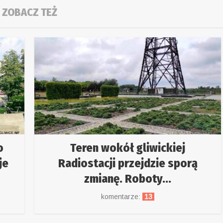
ZOBACZ TEŻ
o
Teren wokół gliwickiej
je
Radiostacji przejdzie sporą
zmianę. Roboty...
komentarze:
13