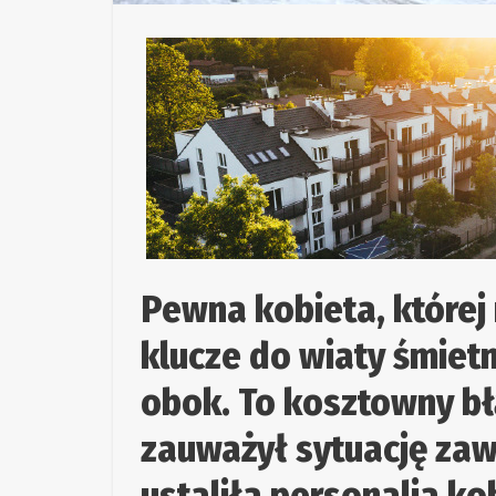
Pewna kobieta, której 
klucze do wiaty śmiet
obok. To kosztowny bł
zauważył sytuację zawi
ustaliła personalia ko