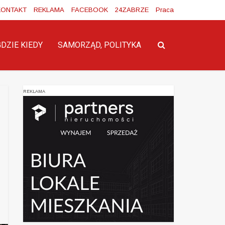
KONTAKT
REKLAMA
FACEBOOK
24ZABRZE
Praca
GDZIE KIEDY
SAMORZĄD, POLITYKA
REKLAMA