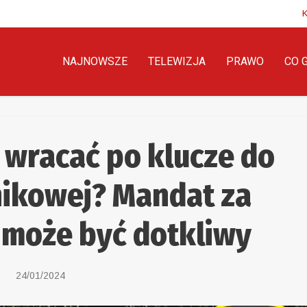
NAJNOWSZE
TELEWIZJA
PRAWO
CO 
ę wracać po klucze do
nikowej? Mandat za
 może być dotkliwy
24/01/2024