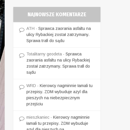
NAJNOWSZE KOMENTARZE
ATH
-
Sprawca zaorania asfaltu na
ulicy Rybackiej został zatrzymany.
Sprawa trafi do sądu
Totalitarny geodeta
-
Sprawca
zaorania asfaltu na ulicy Rybackiej
został zatrzymany. Sprawa trafi do
sądu
WRD
-
Kierowcy nagminnie łamali tu
przepisy. ZDM wybuduje azyl dla
pieszych na niebezpiecznym
przejściu
mieszkaniec
-
Kierowcy nagminnie
łamali tu przepisy. ZDM wybuduje
azyl dla pieszych na