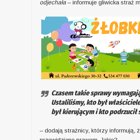
odjechała
– informuje gliwicka straż m
Czasem takie sprawy wymagają n
Ustaliliśmy, kto był właścicie
był kierującym i kto podrzucił 
– dodają strażnicy, którzy informują
przewidziane prawem. Jakie?