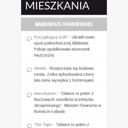
NAJNOWSZE KOMENTARZE
Początkujący troll?
-
Ukradł rower
spod politechnicznej Biblioteki.
Policja opublikowała wizerunek
mężczyzny
Amelia
-
Rozpoczęła się budowa
ronda. Znika wybudowana cztery
lata temu wysepka z hortensjami
mieszkaniec
-
“Gliwice to jeden z
kluczowych ośrodków przemysłu
zbrojeniowego”. Minister Finansów w
Bumarze-Łabędy
The Tiger
-
“Gliwice to jeden z