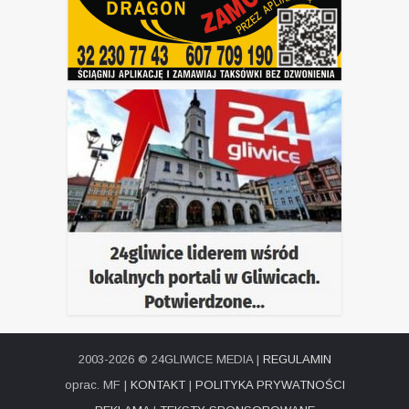
2003-2026 © 24GLIWICE MEDIA |
REGULAMIN
oprac. MF |
KONTAKT
|
POLITYKA PRYWATNOŚCI