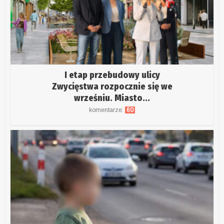
I etap przebudowy ulicy
Zwycięstwa rozpocznie się we
wrześniu. Miasto...
komentarze:
60