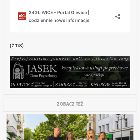
(żms)
ZOBACZ TEŻ