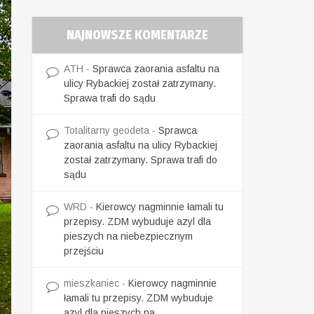
NAJNOWSZE KOMENTARZE
ATH
-
Sprawca zaorania asfaltu na
ulicy Rybackiej został zatrzymany.
Sprawa trafi do sądu
Totalitarny geodeta
-
Sprawca
zaorania asfaltu na ulicy Rybackiej
został zatrzymany. Sprawa trafi do
sądu
WRD
-
Kierowcy nagminnie łamali tu
przepisy. ZDM wybuduje azyl dla
pieszych na niebezpiecznym
przejściu
mieszkaniec
-
Kierowcy nagminnie
łamali tu przepisy. ZDM wybuduje
azyl dla pieszych na