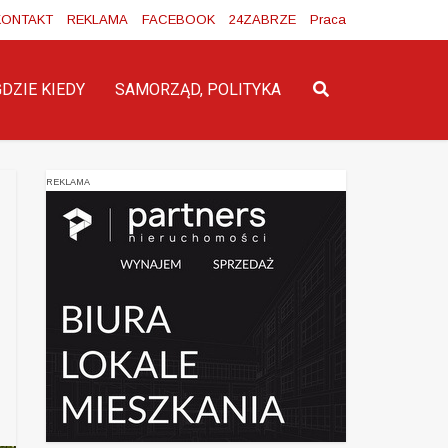
KONTAKT
REKLAMA
FACEBOOK
24ZABRZE
Praca
GDZIE KIEDY
SAMORZĄD, POLITYKA
REKLAMA