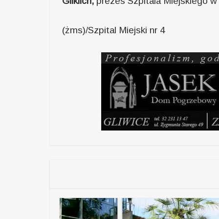
Gliklich,
prezes Szpitala Miejskiego w 
(żms)/Szpital Miejski nr 4