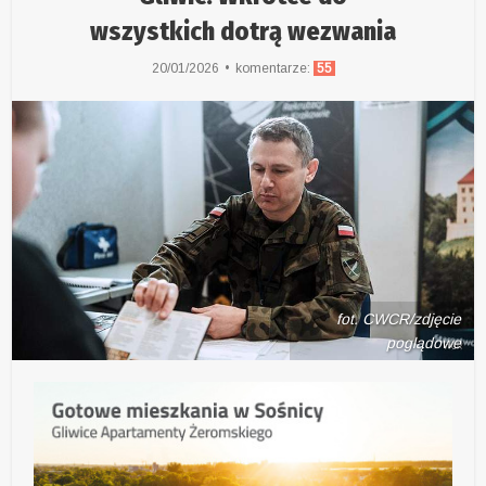
wszystkich dotrą wezwania
20/01/2026
komentarze:
55
fot. CWCR/zdjęcie
poglądowe