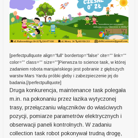
[perfectpullquote align=”full” bordertop=”false” cite=”” link=””
color=”” class=”” size=””]Pierwsza to science task, w której
zadaniem robota marsjańskiego jest pobranie z głębszych
warstw Mars Yardu próbki gleby i zabezpieczenie jej do
badania.[/perfectpullquote]
Druga konkurencja, maintenance task polegała
m.in. na pokonaniu przez łazika wytyczonej
trasy, przełączaniu włączników do właściwych
pozycji, pomiarze parametrów elektrycznych i
obserwacji paneli kontrolnych. W zadaniu
collection task robot pokonywał trudną drogę,