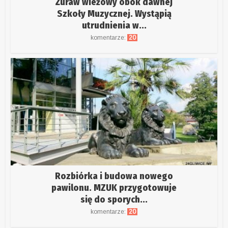
Żuraw wieżowy obok dawnej
Szkoły Muzycznej. Wystąpią
utrudnienia w...
komentarze:
20
Rozbiórka i budowa nowego
pawilonu. MZUK przygotowuje
się do sporych...
komentarze:
20