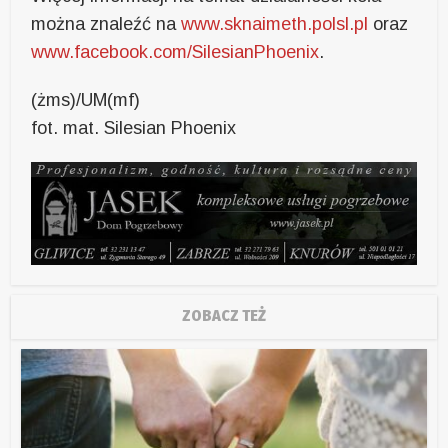
można znaleźć na
www.sknaimeth.polsl.pl
oraz
www.facebook.com/SilesianPhoenix
.
(żms)/UM(mf)
fot. mat. Silesian Phoenix
ZOBACZ TEŻ