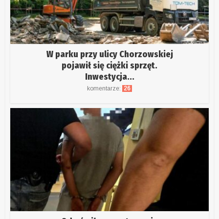
W parku przy ulicy Chorzowskiej
pojawił się ciężki sprzęt.
Inwestycja...
komentarze:
26