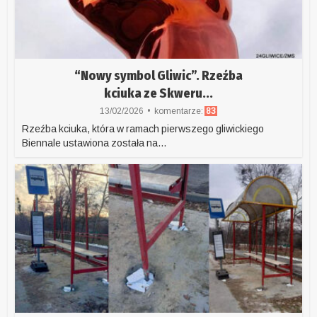
“Nowy symbol Gliwic”. Rzeźba
kciuka ze Skweru...
13/02/2026
komentarze:
83
Rzeźba kciuka, która w ramach pierwszego gliwickiego
Biennale ustawiona została na...