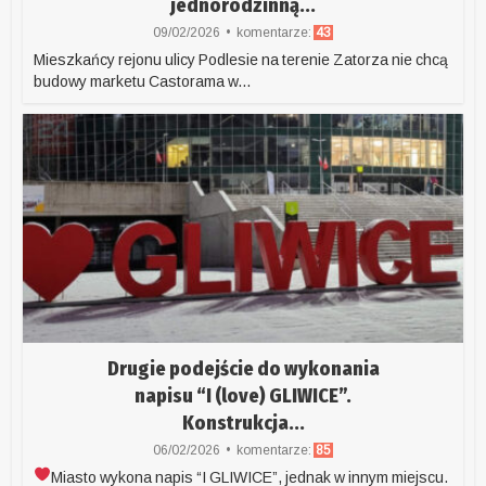
jednorodzinną...
09/02/2026
komentarze:
43
Mieszkańcy rejonu ulicy Podlesie na terenie Zatorza nie chcą
budowy marketu Castorama w...
Drugie podejście do wykonania
napisu “I (love) GLIWICE”.
Konstrukcja...
06/02/2026
komentarze:
85
Miasto wykona napis “I
GLIWICE”, jednak w innym miejscu.