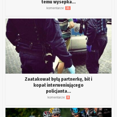
temu wysepka...
komentarze:
31
Zaatakował byłą partnerkę, bił i
kopał interweniującego
policjanta...
komentarze:
8