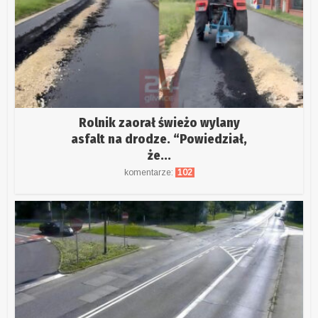
Rolnik zaorał świeżo wylany
asfalt na drodze. “Powiedział,
że...
komentarze:
102