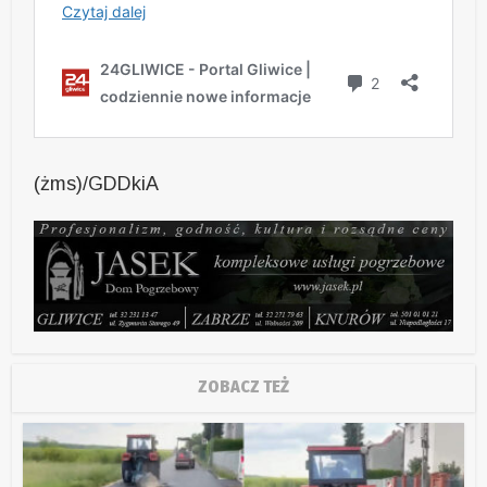
(żms)/GDDkiA
ZOBACZ TEŻ