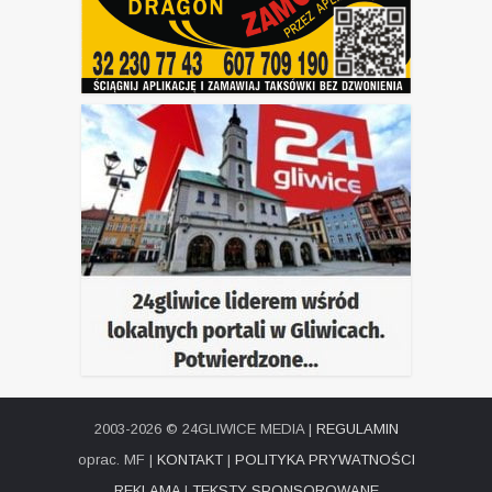
2003-2026 © 24GLIWICE MEDIA |
REGULAMIN
oprac. MF |
KONTAKT
|
POLITYKA PRYWATNOŚCI
REKLAMA
|
TEKSTY SPONSOROWANE