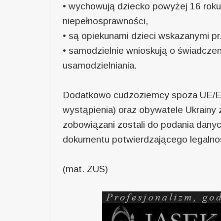
• wychowują dziecko powyżej 16 rok
niepełnosprawności,
• są opiekunami dzieci wskazanymi pr
• samodzielnie wnioskują o świadcze
usamodzielniania.
Dodatkowo cudzoziemcy spoza UE/EFT
wystąpienia) oraz obywatele Ukrain
zobowiązani zostali do podania dany
dokumentu potwierdzającego legalnoś
(mat. ZUS)