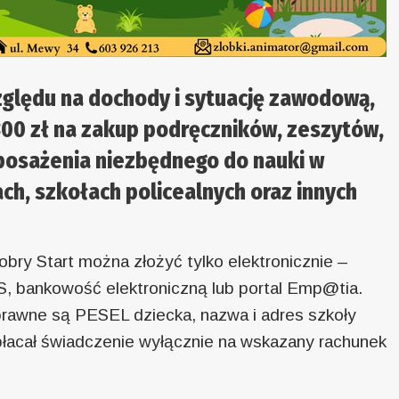
zględu na dochody i sytuację zawodową,
00 zł na zakup podręczników, zeszytów,
posażenia niezbędnego do nauki w
ch, szkołach policealnych oraz innych
ry Start można złożyć tylko elektronicznie –
S, bankowość elektroniczną lub portal Emp@tia.
rawne są PESEL dziecka, nazwa i adres szkoły
łacał świadczenie wyłącznie na wskazany rachunek