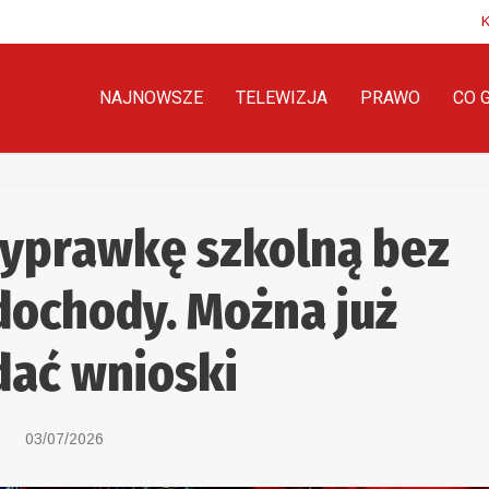
NAJNOWSZE
TELEWIZJA
PRAWO
CO 
wyprawkę szkolną bez
dochody. Można już
dać wnioski
03/07/2026