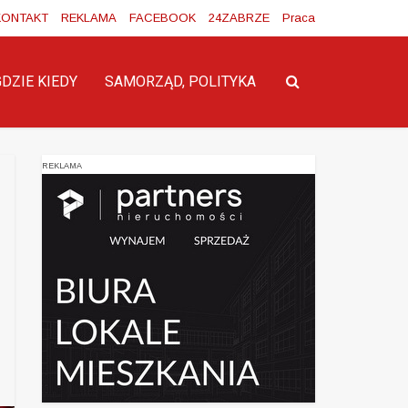
KONTAKT
REKLAMA
FACEBOOK
24ZABRZE
Praca
GDZIE KIEDY
SAMORZĄD, POLITYKA
REKLAMA