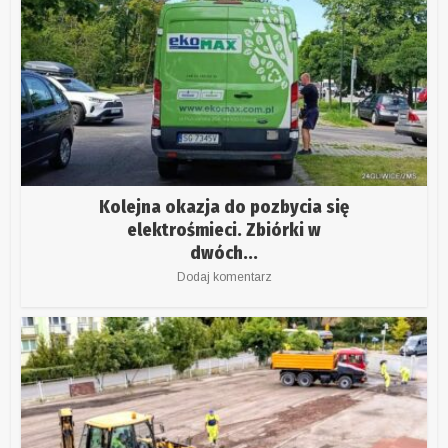
Kolejna okazja do pozbycia się
elektrośmieci. Zbiórki w
dwóch...
Dodaj komentarz