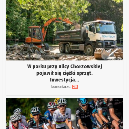
W parku przy ulicy Chorzowskiej
pojawił się ciężki sprzęt.
Inwestycja...
komentarze:
26